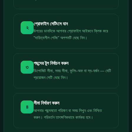
প্রোফাইল সেটিংসে যান
২
উপরের ডানদিকে আপনার প্রোফাইল আইকনে ক্লিক করে
"দায়িত্বশীল গেমিং" অপশনটি বেছে নিন।
পছন্দের টুল নির্বাচন করুন
৩
ডিপোজিট সীমা, সময় সীমা, কুলিং-অফ বা স্ব-বর্জন — যেটি
প্রয়োজন সেটি বেছে নিন।
সীমা নির্ধারণ করুন
৪
আপনার পছন্দমতো পরিমাণ বা সময় লিখুন এবং নিশ্চিত
করুন। পরিবর্তন তাৎক্ষণিকভাবে কার্যকর হবে।