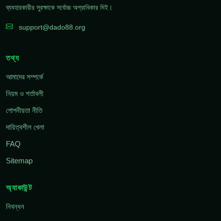
ব্যবহারকারীর সুরক্ষাকে সর্বোচ্চ অগ্রাধিকার দিই।
support@dado88.org
তথ্য
আমাদের সম্পর্কে
নিয়ম ও শর্তাবলী
গোপনীয়তা নীতি
দায়িত্বশীল খেলা
FAQ
Sitemap
অ্যাকাউন্ট
নিবন্ধন