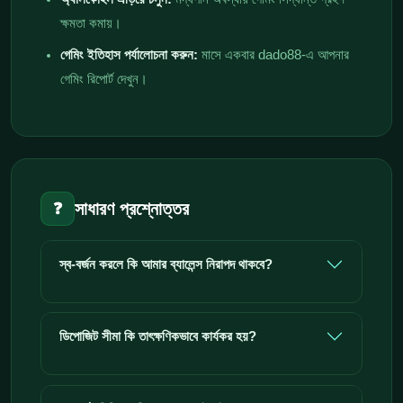
ক্ষমতা কমায়।
গেমিং ইতিহাস পর্যালোচনা করুন:
মাসে একবার dado88-এ আপনার
গেমিং রিপোর্ট দেখুন।
সাধারণ প্রশ্নোত্তর
❓
স্ব-বর্জন করলে কি আমার ব্যালেন্স নিরাপদ থাকবে?
ডিপোজিট সীমা কি তাৎক্ষণিকভাবে কার্যকর হয়?