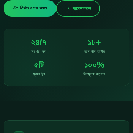
নিরাপদে শুরু করুন
প্রবেশ করুন
২৪/৭
১৮+
সাপোর্ট সেবা
বয়স সীমা কঠোর
৫টি
১০০%
সুরক্ষা টুল
বিনামূল্যে সহায়তা