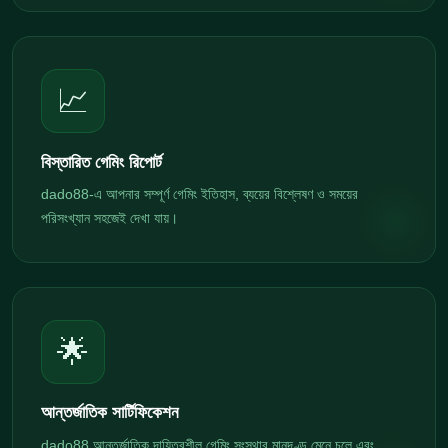
📈
বিস্তারিত গেমিং রিপোর্ট
dado88-এ আপনার সম্পূর্ণ গেমিং ইতিহাস, ব্যয়ের বিশ্লেষণ ও সময়ের
পরিসংখ্যান সহজেই দেখা যায়।
🌟
আন্তর্জাতিক সার্টিফিকেশন
dado88 আন্তর্জাতিক দায়িত্বশীল গেমিং সংস্থার মানদণ্ড মেনে চলে এবং