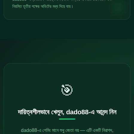
নিয়মিত তৃতীয় পক্ষের অডিটের মধ্য দিয়ে যায়।
🎯
দায়িত্বশীলভাবে খেলুন, dado88-এ আনন্দ নিন
dado88-এ গেমিং মানে শুধু জেতা নয় — এটি একটি নিরাপদ,