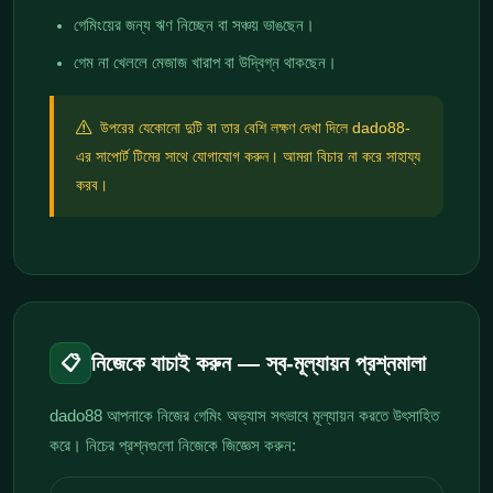
গেমিংয়ের জন্য ঋণ নিচ্ছেন বা সঞ্চয় ভাঙছেন।
গেম না খেললে মেজাজ খারাপ বা উদ্বিগ্ন থাকছেন।
উপরের যেকোনো দুটি বা তার বেশি লক্ষণ দেখা দিলে dado88-
এর সাপোর্ট টিমের সাথে যোগাযোগ করুন। আমরা বিচার না করে সাহায্য
করব।
নিজেকে যাচাই করুন — স্ব-মূল্যায়ন প্রশ্নমালা
📋
dado88 আপনাকে নিজের গেমিং অভ্যাস সৎভাবে মূল্যায়ন করতে উৎসাহিত
করে। নিচের প্রশ্নগুলো নিজেকে জিজ্ঞেস করুন: