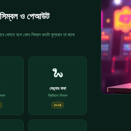
 সিম্বল ও পেআউট
 খেলতে হলে কোন সিম্বল কতটা মূল্যবান তা জানা

🐍
স
মেডুসার মাথা
ম্বল
প্রিমিয়াম সিম্বল
৫০০x