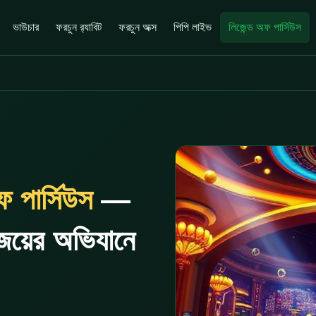
ভাউচার
ফরচুন র‍্যাবিট
ফরচুন অক্স
পিপি লাইভ
লিজেন্ড অফ পার্সিউস
ফ পার্সিউস
—
 জয়ের অভিযানে