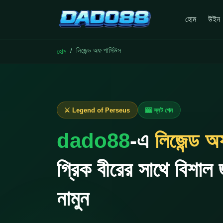
হোম
উইন
লিজেন্ড অফ পার্সিউস
হোম
⚔️ Legend of Perseus
🎰 স্লট গেম
dado88
-এ
লিজেন্ড অ
গ্রিক বীরের সাথে বিশাল
নামুন