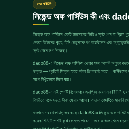
গেম পরিচিতি
লিজেন্ড অফ পার্সিউস কী এবং d
লিজেন্ড অফ পার্সিউস একটি উচ্চমানের ভিডিও স্লট গেম যা গ্রিক পু
দেবতা জিউসের পুত্র, যিনি মেডুসাকে বধ করেছিলেন এবং অ্যান্ড্
স্লট গেমে রূপ দিয়েছে।
dado88-এ লিজেন্ড অফ পার্সিউস খেলার সময় আপনি অনুভব করবেন 
উন্নত — প্রতিটি সিম্বল হাতে আঁকা শিল্পকর্মের মতো। পার্সিউসের
সাথে নিখুঁতভাবে মিলে যায়।
dado88-এ এই গেমটি বিশেষভাবে জনপ্রিয় কারণ এর RTP হার ৯৬.৫
বিপরীতে গড়ে ৯৬.৫ টাকা ফেরত আসে। এছাড়া গেমটিতে মাঝারি থেক
বাংলাদেশের খেলোয়াড়দের কাছে dado88-এ লিজেন্ড অফ পার্সিউস
কয়েক মিনিটে গেমটি বুঝে ফেলতে পারেন। তবে অভিজ্ঞ খেলোয়াড
ব্যবস্থাপনা গেমটিকে দীর্ঘমেয়াদে আকর্ষণীয় রাখে।