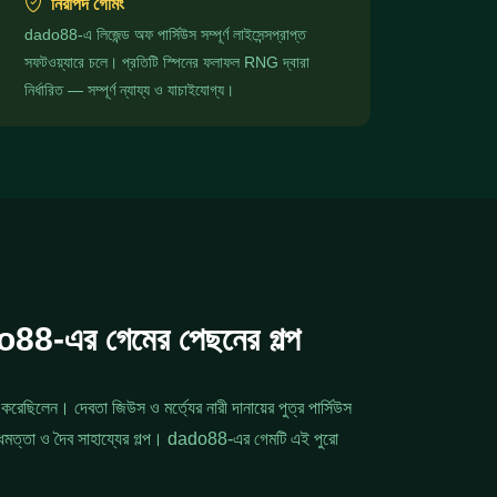
নিরাপদ গেমিং
dado88-এ লিজেন্ড অফ পার্সিউস সম্পূর্ণ লাইসেন্সপ্রাপ্ত
সফটওয়্যারে চলে। প্রতিটি স্পিনের ফলাফল RNG দ্বারা
নির্ধারিত — সম্পূর্ণ ন্যায্য ও যাচাইযোগ্য।
o88-এর গেমের পেছনের গল্প
করেছিলেন। দেবতা জিউস ও মর্ত্যের নারী দানায়ের পুত্র পার্সিউস
ুদ্ধিমত্তা ও দৈব সাহায্যের গল্প। dado88-এর গেমটি এই পুরো