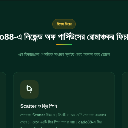
বিশেষ ফিচার
8-এ লিজেন্ড অফ পার্সিউসের রোমাঞ্চকর ফিচা
এই ফিচারগুলো গেমটিকে সাধারণ স্লটের চেয়ে আলাদা করে তোলে
🌀
Scatter ও ফ্রি স্পিন
পেগাসাস Scatter সিম্বল। তিনটি বা তার বেশি পেগাসাস একসাথে
পেলে ১০ থেকে ২৫টি ফ্রি স্পিন পাওয়া যায়। dado88-এ ফ্রি