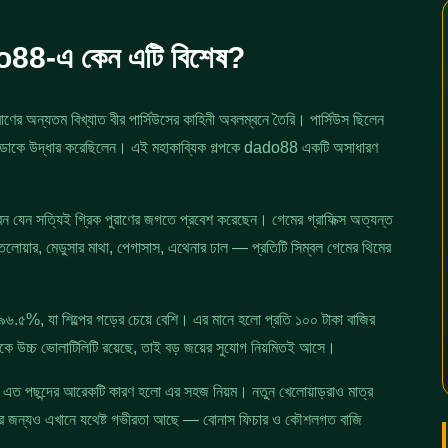
ado88-এ কেন এটি বিশেষ?
রাণের অন্যতম বিখ্যাত বীর পার্সিউসের কাহিনী অবলম্বনে তৈরি। পার্সিউস ছিলেন
রোমিডাকে উদ্ধার করেছিলেন। এই মহাকাব্যিক গল্পকে dado88 একটি অসাধারণ
যেন সত্যিই গ্রিক পুরাণের জগতে প্রবেশ করেছেন। গেমের গ্রাফিক্স অত্যন্ত
 তলোয়ার, মেডুসার মাথা, পেগাসাস, এথেনার ঢাল — প্রতিটি সিম্বল গেমের থিমের
%, যা শিল্পের গড়ের চেয়ে বেশি। এর মানে হলো প্রতি ১০০ টাকা বাজির
ে উচ্চ ভোলাটিলিটি রয়েছে, তাই বড় জয়ের সুযোগ নিয়মিতই আসে।
 এত পছন্দের আরেকটি কারণ হলো এর সহজ নিয়ম। নতুন খেলোয়াড়রাও মাত্র
়দের জন্যও এখানে যথেষ্ট গভীরতা আছে — বোনাস ফিচার ও কৌশলগত বাজি