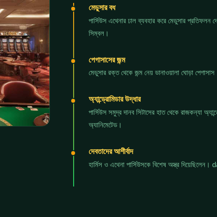
মেডুসার বধ
পার্সিউস এথেনার ঢাল ব্যবহার করে মেডুসার প্রতিফলন 
সিম্বল।
পেগাসাসের জন্ম
মেডুসার রক্ত থেকে জন্ম নেয় ডানাওয়ালা ঘোড়া পেগাস
অ্যান্ড্রোমিডার উদ্ধার
পার্সিউস সমুদ্র দানব সিটাসের হাত থেকে রাজকন্যা অ্যা
অ্যানিমেটেড।
দেবতাদের আশীর্বাদ
হার্মিস ও এথেনা পার্সিউসকে বিশেষ অস্ত্র দিয়েছিলেন।