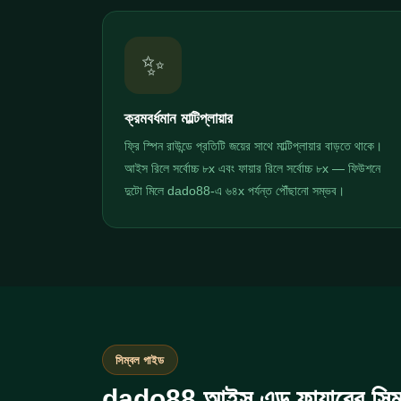
✨
ক্রমবর্ধমান মাল্টিপ্লায়ার
ফ্রি স্পিন রাউন্ডে প্রতিটি জয়ের সাথে মাল্টিপ্লায়ার বাড়তে থাকে।
আইস রিলে সর্বোচ্চ ৮x এবং ফায়ার রিলে সর্বোচ্চ ৮x — ফিউশনে
দুটো মিলে dado88-এ ৬৪x পর্যন্ত পৌঁছানো সম্ভব।
সিম্বল গাইড
dado88 আইস এন্ড ফায়ারের সিম