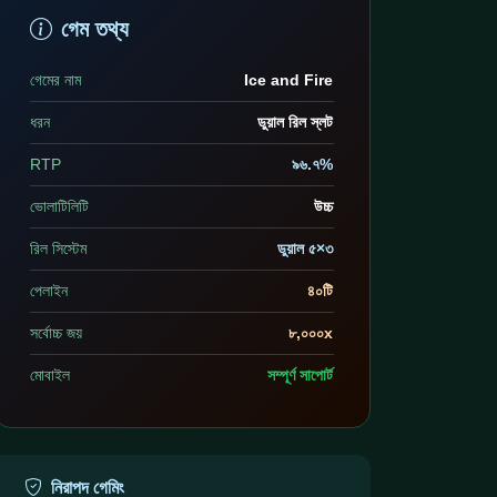
গেম তথ্য
গেমের নাম
Ice and Fire
ধরন
ডুয়াল রিল স্লট
RTP
৯৬.৭%
ভোলাটিলিটি
উচ্চ
রিল সিস্টেম
ডুয়াল ৫×৩
পেলাইন
৪০টি
সর্বোচ্চ জয়
৮,০০০x
মোবাইল
সম্পূর্ণ সাপোর্ট
নিরাপদ গেমিং