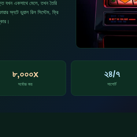
তি যখন একসাথে মেলে, তখন তৈরি
র স্লটে ডুয়াল রিল সিস্টেম, ফ্রি
স্কার।
৮,০০০x
২৪/৭
সর্বোচ্চ জয়
সাপোর্ট