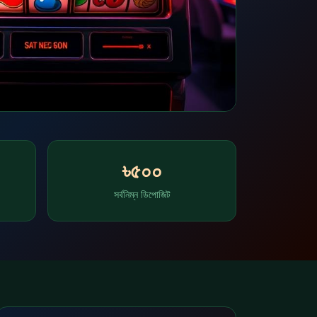
৳৫০০
সর্বনিম্ন ডিপোজিট