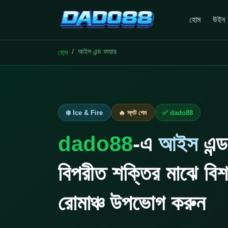
হোম
উইন
আইস এন্ড ফায়ার
হোম
❄️ Ice & Fire
🔥 স্লট গেম
✅ dado88
dado88
-এ
আইস
এন্
বিপরীত শক্তির মাঝে বিশ
রোমাঞ্চ উপভোগ করুন