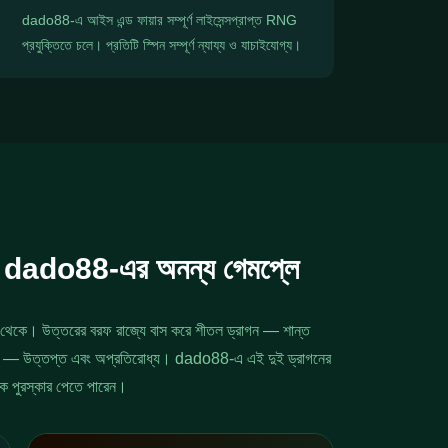
dado88-এ আইস এন্ড ফায়ার সম্পূর্ণ লাইসেন্সপ্রাপ্ত RNG
প্রযুক্তিতে চলে। প্রতিটি স্পিন সম্পূর্ণ ন্যায্য ও যাচাইযোগ্য।
— dado88-এর অনন্য গেমপ্লে
বন্দ্ব থেকে। উত্তরের বরফ রাজ্যে বাস করে শীতল ড্রাগন — শান্ত
্রাগন — উত্তপ্ত এবং অপ্রতিরোধ্য। dado88-এ এই দুই ড্রাগনের
কে পুরস্কার পেতে পারেন।